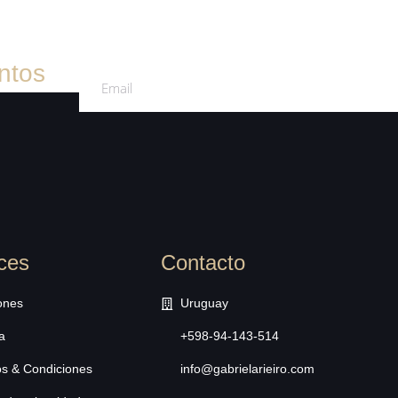
ntos
ces
Contacto
ones
Uruguay
a
+598-94-143-514
s & Condiciones
info@gabrielarieiro.com