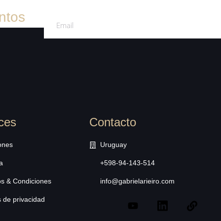
ntos
ces
Contacto
ones
Uruguay
a
+598-94-143-514
s & Condiciones
info@gabrielarieiro.com
s de privacidad