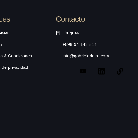
ces
Contacto
ones
Uruguay
a
+598-94-143-514
s & Condiciones
info@gabrielarieiro.com
s de privacidad