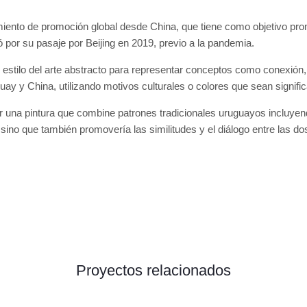
zamiento de promoción global desde China, que tiene como objetivo p
ró por su pasaje por Beijing en 2019, previo a la pandemia.
l estilo del arte abstracto para representar conceptos como conexión
guay y China, utilizando motivos culturales o colores que sean signif
ser una pintura que combine patrones tradicionales uruguayos incluye
s sino que también promovería las similitudes y el diálogo entre las d
Proyectos relacionados
Colecciones