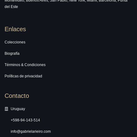
Montevideo, Buenos Aires, San Pablo, New York, Miami, Barcelona, Punta
del Este
Enlaces
Colecciones
Biografía
Términos & Condiciones
Políticas de privacidad
Contacto
Uruguay
+598-94-143-514
info@gabrielarieiro.com