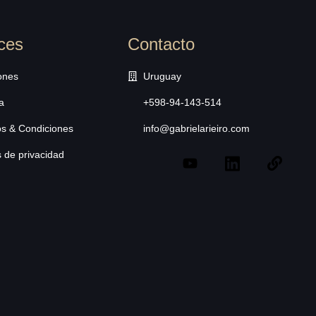
ces
Contacto
ones
Uruguay
a
+598-94-143-514
s & Condiciones
info@gabrielarieiro.com
s de privacidad