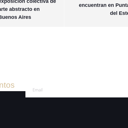
exposición colectiva de
encuentran en Punt
arte abstracto en
del Est
Buenos Aires
ntos