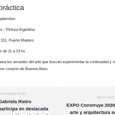
práctica
eptiembre
s – Pintura Argentina
 101, Puerto Madero
s de 11 a 19 hs
para los amantes del arte que buscan experimentar la continuidad y re
leno corazón de Buenos Aires.
PREVIOUS POST
NEXT POS
Gabriela Rieiro
EXPO Construye 2026
participa en destacada
arte y arquitectura s