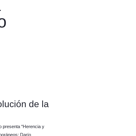
a
o
lución de la
ro presenta “Herencia y
mporáneos: Darío