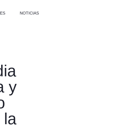
ES
NOTICIAS
dia
a y
o
 la