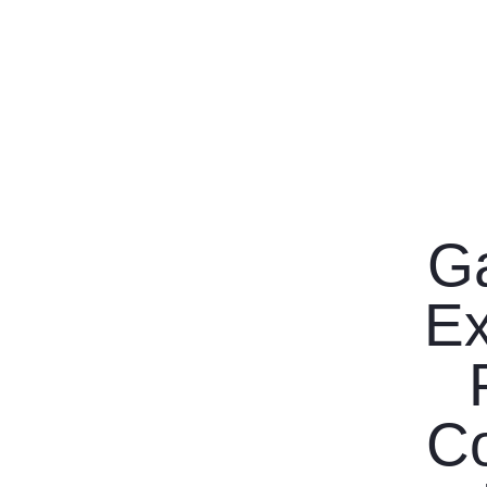
Ga
Ex
Co